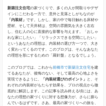
新築注文住宅
の家づくりで、多くの人が間取りやデザ
インにこだわる一方で、意外と見落としがちなのが
「内装材」
です。しかし、家の中で毎日触れる床材や
壁材、そして天井材は、空間の雰囲気を大きく左右
し、住む人の心に直接的な影響を与えます。「おしゃ
れな家にしたい」「リラックスできる空間にしたい」
というあなたの理想は、内装材の選び方一つで、大き
く変わってくるのです。このブログは、そんなあなた
の理想を形にするための「羅針盤」となるでしょう。
このブログでは、これから
前橋市で新築注文住宅
を建
てるあなたが、後悔のない、そして最高の心地よさを
実現できるように、
「内装材選びのポイント」
と、そ
れぞれの内装材がもたらす効果を、プロの視点から徹
底的に解説します。この記事を読み終える頃には、あ
なたの理想の家づくりに対する想像力が、さらに膨ら
んでいるはずです。さあ、最高の家づくりへの旅を、